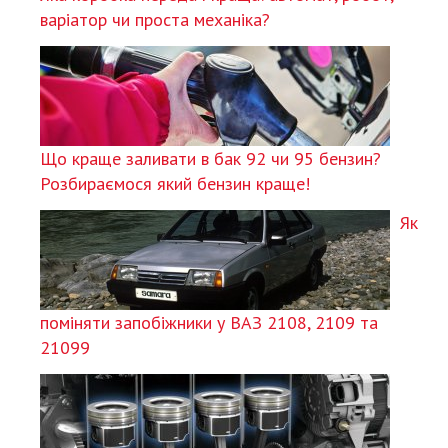
варіатор чи проста механіка?
Що краще заливати в бак 92 чи 95 бензин?
Розбираємося який бензин краще!
Як
поміняти запобіжники у ВАЗ 2108, 2109 та
21099