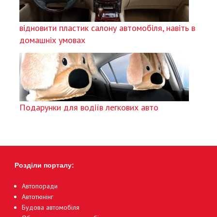
відновити пластик салону автомобіля, навіть в
домашніх умовах
Подарунки для водіїв легкових авто
Розділи порталу:
Автопоради
Автотюнінг
Будова автомобіля