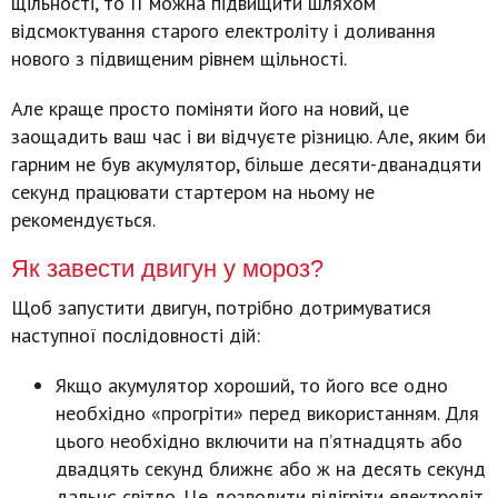
щільності, то її можна підвищити шляхом
відсмоктування старого електроліту і доливання
нового з підвищеним рівнем щільності.
Але краще просто поміняти його на новий, це
заощадить ваш час і ви відчуєте різницю. Але, яким би
гарним не був акумулятор, більше десяти-дванадцяти
секунд працювати стартером на ньому не
рекомендується.
Як завести двигун у мороз?
Щоб запустити двигун, потрібно дотримуватися
наступної послідовності дій:
Якщо акумулятор хороший, то його все одно
необхідно «прогріти» перед використанням. Для
цього необхідно включити на п’ятнадцять або
двадцять секунд ближнє або ж на десять секунд
дальнє світло. Це дозволити підігріти електроліт