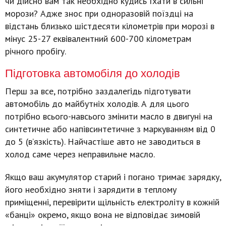
чи дійсно вам так необхідно кудись їхати в сильні
морози? Адже знос при одноразовій поїздці на
відстань близько шістдесяти кілометрів при морозі в
мінус 25-27 еквівалентний 600-700 кілометрам
річного пробігу.
Підготовка автомобіля до холодів
Перш за все, потрібно заздалегідь підготувати
автомобіль до майбутніх холодів. А для цього
потрібно всього-навсього змінити масло в двигуні на
синтетичне або напівсинтетичне з маркуванням від 0
до 5 (в’язкість). Найчастіше авто не заводиться в
холод саме через неправильне масло.
Якщо ваш акумулятор старий і погано тримає зарядку,
його необхідно зняти і зарядити в теплому
приміщенні, перевірити щільність електроліту в кожній
«банці» окремо, якщо вона не відповідає зимовій