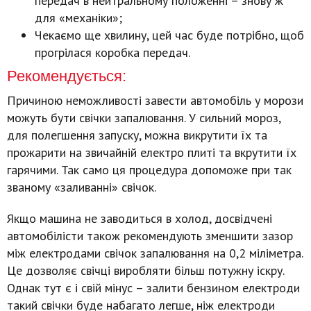
передач в нейтральному положенні – знову ж
для «механіки»;
Чекаємо ще хвилину, цей час буде потрібно, щоб
прогрілася коробка передач.
Рекомендується:
Причиною неможливості завести автомобіль у морози
можуть бути свічки запалювання. У сильний мороз,
для полегшення запуску, можна викрутити їх та
прожарити на звичайній електро плиті та вкрутити їх
гарячими. Так само ця процедура допоможе при так
званому «заливанні» свічок.
Якщо машина не заводиться в холод, досвідчені
автомобілісти також рекомендують зменшити зазор
між електродами свічок запалювання на 0,2 міліметра.
Це дозволяє свічці виробляти більш потужну іскру.
Однак тут є і свій мінус – залити бензином електроди
такий свічки буде набагато легше, ніж електроди