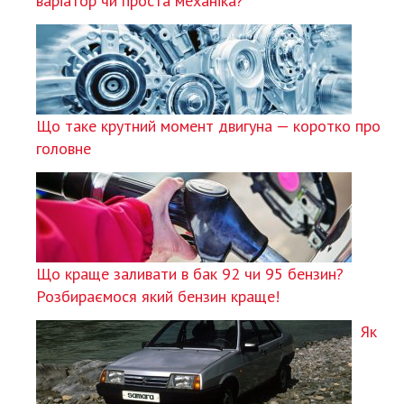
варіатор чи проста механіка?
Що таке крутний момент двигуна — коротко про
головне
Що краще заливати в бак 92 чи 95 бензин?
Розбираємося який бензин краще!
Як