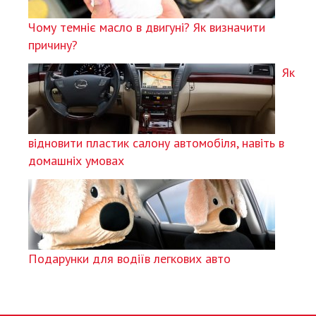
Чому темніє масло в двигуні? Як визначити
причину?
Як
відновити пластик салону автомобіля, навіть в
домашніх умовах
Подарунки для водіїв легкових авто