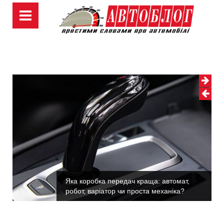
Skip
to
content
Яка коробка передач краща: автомат,
робот, варіатор чи проста механіка?