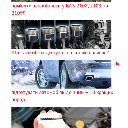
поміняти запобіжники у ВАЗ 2108, 2109 та
21099
Що таке об’єм двигуна і на що він впливає?
Як
підготувати автомобіль до зими – 10 кращих
порад