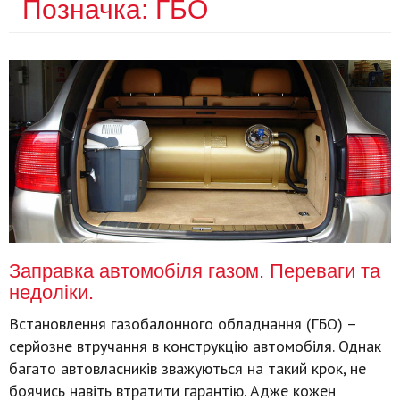
Позначка:
ГБО
Заправка автомобіля газом. Переваги та
недоліки.
Встановлення газобалонного обладнання (ГБО) –
серйозне втручання в конструкцію автомобіля. Однак
багато автовласників зважуються на такий крок, не
боячись навіть втратити гарантію. Адже кожен