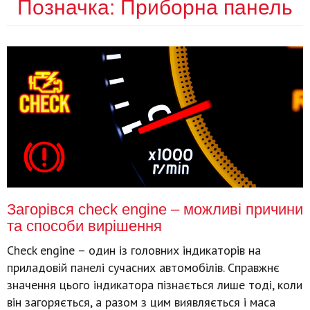
Позначка:
Приборна панель
Загорівся check engine – можливі причини
та способи вирішення
Check engine – один із головних індикаторів на
приладовій панелі сучасних автомобілів. Справжнє
значення цього індикатора пізнається лише тоді, коли
він загоряється, а разом з цим виявляється і маса