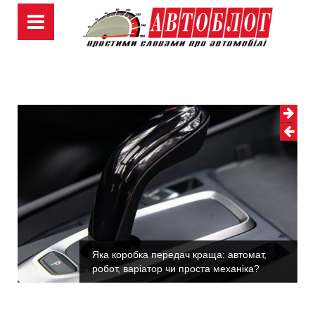
Skip
to
content
Яка коробка передач краща: автомат,
робот, варіатор чи проста механіка?