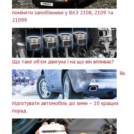
поміняти запобіжники у ВАЗ 2108, 2109 та
21099
Що таке об’єм двигуна і на що він впливає?
Як
підготувати автомобіль до зими – 10 кращих
порад