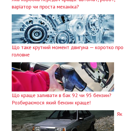
варіатор чи проста механіка?
Що таке крутний момент двигуна — коротко про
головне
Що краще заливати в бак 92 чи 95 бензин?
Розбираємося який бензин краще!
Як