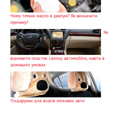
Чому темніє масло в двигуні? Як визначити
причину?
Як
відновити пластик салону автомобіля, навіть в
домашніх умовах
Подарунки для водіїв легкових авто