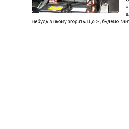
«
щ
небудь в ньому згорить. Що ж, будемо вчи