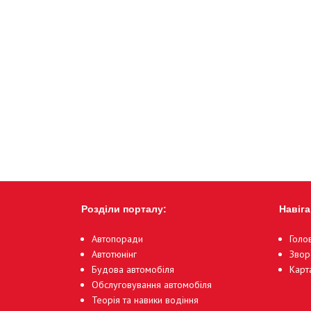
Розділи порталу:
Навіга
Автопоради
Голо
Автотюнінг
Звор
Будова автомобіля
Карт
Обслуговування автомобіля
Теорія та навики водіння