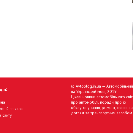
© Avtoblog.in.ua — Автомобільни
ція:
на Українській мові, 2019.
Цікаві новини автомобільного світу
вна
про автомобілі, поради про їх
обслуговування, ремонт, тюнінг та
отній зв’язок
догляд за транспортним засобом.
а сайту