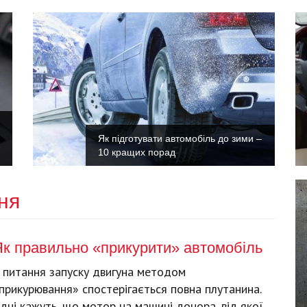
Як підготувати автомобіль до зими –
10 кращих порад
ня
Як правильно «прикурити» автомобіль
 питання запуску двигуна методом
прикурювання» спостерігається повна плутанина.
дні кажуть, що мотор на машині донора, від якої