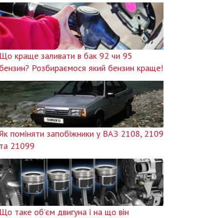
Що краще заливати в бак 92 чи 95
бензин? Розбираємося який бензин краще!
Як поміняти запобіжники у ВАЗ 2108, 2109
та 21099
Що таке об’єм двигуна і на що він