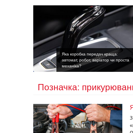
Яка коробка передач краща:
х поломок
автомат, робот, варіатор чи проста
механіка?
Позначка:
прикурюван
З
«
О