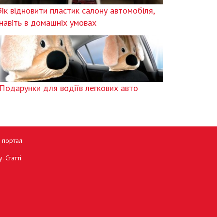
Як відновити пластик салону автомобіля,
навіть в домашніх умовах
Подарунки для водіїв легкових авто
й портал
. Статті