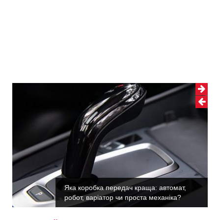
 краща: автомат,
Як підготувати автомобі
роста механіка?
кращих порад