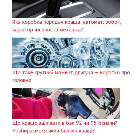
Яка коробка передач краща: автомат, робот,
варіатор чи проста механіка?
Що таке крутний момент двигуна — коротко про
головне
Що краще заливати в бак 92 чи 95 бензин?
Розбираємося який бензин краще!