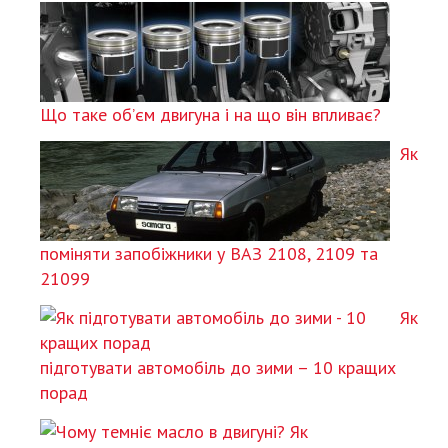
Що таке об’єм двигуна і на що він впливає?
Як
поміняти запобіжники у ВАЗ 2108, 2109 та
21099
Як
підготувати автомобіль до зими – 10 кращих
порад