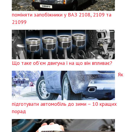
поміняти запобіжники у ВАЗ 2108, 2109 та
21099
Що таке об’єм двигуна і на що він впливає?
Як
підготувати автомобіль до зими – 10 кращих
порад