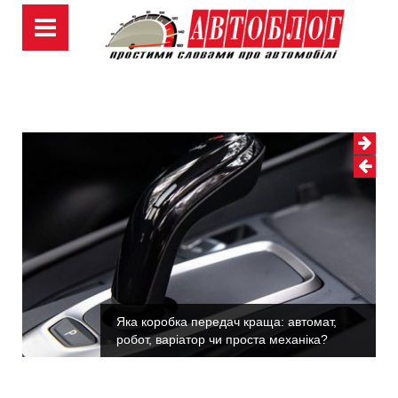
Skip
to
content
Яка коробка передач краща: автомат,
робот, варіатор чи проста механіка?