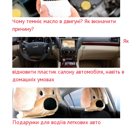
Чому темніє масло в двигуні? Як визначити
причину?
Як
відновити пластик салону автомобіля, навіть в
домашніх умовах
Подарунки для водіїв легкових авто