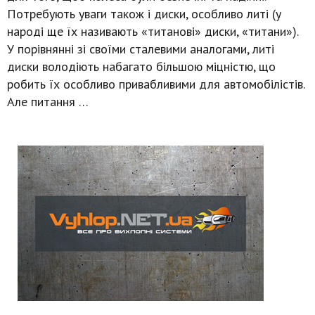
Потребують уваги також і диски, особливо литі (у
народі ще їх називають «титанові» диски, «титани»).
У порівнянні зі своїми сталевими аналогами, литі
диски володіють набагато більшою міцністю, що
робить їх особливо привабливими для автомобілістів.
Але питання …