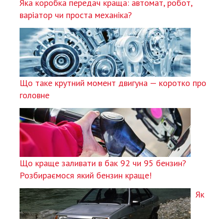
Яка коробка передач краща: автомат, робот,
варіатор чи проста механіка?
Що таке крутний момент двигуна — коротко про
головне
Що краще заливати в бак 92 чи 95 бензин?
Розбираємося який бензин краще!
Як