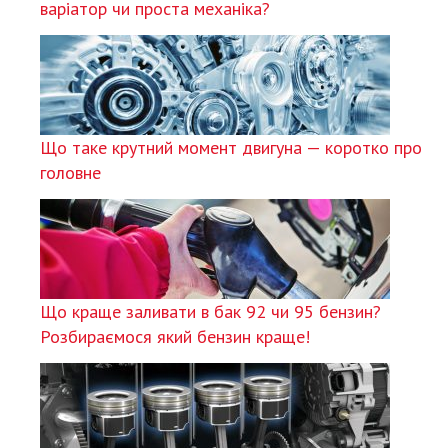
варіатор чи проста механіка?
Що таке крутний момент двигуна — коротко про
головне
Що краще заливати в бак 92 чи 95 бензин?
Розбираємося який бензин краще!