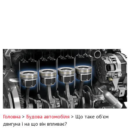
Головна
>
Будова автомобіля
>
Що таке об’єм
двигуна і на що він впливає?