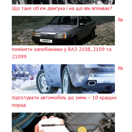
Що таке об’єм двигуна і на що він впливає?
Як
поміняти запобіжники у ВАЗ 2108, 2109 та
21099
Як
підготувати автомобіль до зими – 10 кращих
порад