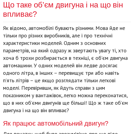
Що таке об’єм двигуна і на що він
впливає?
Як відомо, автомобілі бувають різними. Мова йде не
тільки про різних виробників, але і про технічні
характеристики моделей. Одним з основних
параметрів, на який одразу ж звертають увагу ті, хто
хоча б трохи розбирається в техніці, є об’єм двигуна
автомашини. У одних моделей він ледве досягає
одного літра, в інших – перевищує три або навіть
п’ять літрів – це якщо розглядати тільки легкові
моделі. Перевіривши, як йдуть справи з цим
показником у вантажівок, легко можна переконатися,
що в них об’єми двигунів ще більші! Що ж таке об’єм
двигуна і на що він впливає?
Як працює автомобільний двигун?
Для початку, щоб було зрозуміліше, про що піде