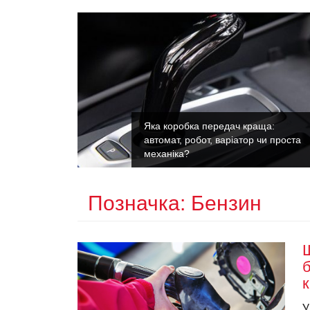
Яка коробка передач краща:
х поломок
автомат, робот, варіатор чи проста
механіка?
Позначка:
Бензин
Щ
У