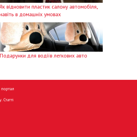
Як відновити пластик салону автомобіля,
навіть в домашніх умовах
Подарунки для водіїв легкових авто
й портал
. Статті