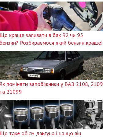
Що краще заливати в бак 92 чи 95
бензин? Розбираємося який бензин краще!
Як поміняти запобіжники у ВАЗ 2108, 2109
та 21099
Що таке об’єм двигуна і на що він