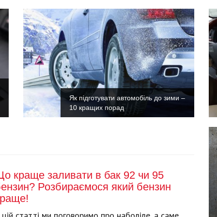
Як підготувати автомобіль до зими –
10 кращих порад
о краще заливати в бак 92 чи 95
бензин? Розбираємося який бензин
краще!
 цій статті ми поговоримо про наболіле, а саме