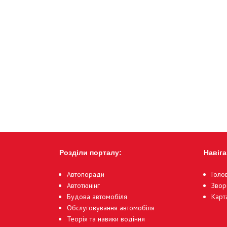
Розділи порталу:
Навіга
Автопоради
Голо
Автотюнінг
Звор
Будова автомобіля
Карт
Обслуговування автомобіля
Теорія та навики водіння