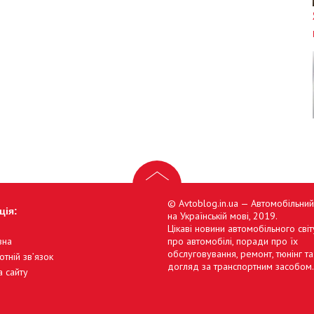
© Avtoblog.in.ua — Автомобільни
ція:
на Українській мові, 2019.
Цікаві новини автомобільного світу
вна
про автомобілі, поради про їх
обслуговування, ремонт, тюнінг та
отній зв’язок
догляд за транспортним засобом.
а сайту