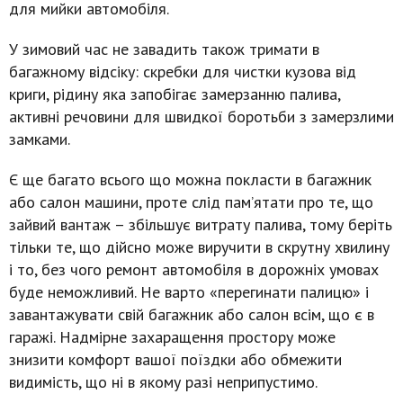
для мийки автомобіля.
У зимовий час не завадить також тримати в
багажному відсіку: скребки для чистки кузова від
криги, рідину яка запобігає замерзанню палива,
активні речовини для швидкої боротьби з замерзлими
замками.
Є ще багато всього що можна покласти в багажник
або салон машини, проте слід пам’ятати про те, що
зайвий вантаж – збільшує витрату палива, тому беріть
тільки те, що дійсно може виручити в скрутну хвилину
і то, без чого ремонт автомобіля в дорожніх умовах
буде неможливий. Не варто «перегинати палицю» і
завантажувати свій багажник або салон всім, що є в
гаражі. Надмірне захаращення простору може
знизити комфорт вашої поїздки або обмежити
видимість, що ні в якому разі неприпустимо.