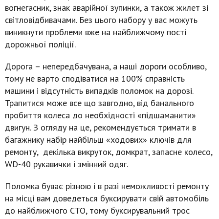
вогнегасник, знак аварійної зупинки, а також жилет зі
світловідбивачами. Без цього набору у вас можуть
виникнути проблеми вже на найближчому пості
дорожньої поліції.
Дорога – непередбачувана, а наші дороги особливо,
тому не варто сподіватися на 100% справність
машини і відсутність випадків поломок на дорозі.
Трапитися може все що завгодно, від банального
пробиття колеса до необхідності «підшаманити»
двигун. З огляду на це, рекомендується тримати в
багажнику набір найбільш «ходових» ключів для
ремонту, декілька викруток, домкрат, запасне колесо,
WD-40 рукавички і змінний одяг.
Поломка буває різною і в разі неможливості ремонту
на місці вам доведеться буксирувати свій автомобіль
до найближчого СТО, тому буксирувальний трос