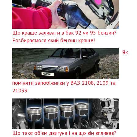
Що краще заливати в бак 92 чи 95 бензин?
Розбираємося який бензин краще!
Як
поміняти запобіжники у ВАЗ 2108, 2109 та
21099
Що таке об’єм двигуна і на що він впливає?