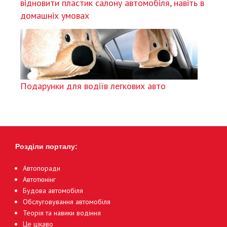
відновити пластик салону автомобіля, навіть в
домашніх умовах
Подарунки для водіїв легкових авто
Розділи порталу:
Автопоради
Автотюнінг
Будова автомобіля
Обслуговування автомобіля
Теорія та навики водіння
Це цікаво