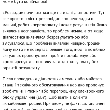
може бути копійчаною!
«Розводи» починаються ще на етапі діагностики. Тут
все просто: клієнт розповідає про неполадки в
машині, робить передоплату і чекає результатів. Якщо
виявлена несправність, то проблем немає, а от якщо
діагностика виявилася безрезультатною або
з’ясувалося, що проблеми виявлені невірно, грошей
йому ніхто не повертає. Більше того, іноді в подібних
ситуаціях пропонується пройти поглиблену» або
«розширену» діагностику за додаткову плату без
гарантії результату.
Після проведення діагностики механік або майстер
станції технічного обслуговування нерідко пропонує
зробити ЧІП-тюнінг або перепрошивку електронного
блоку управління (ЕБУ), щоб взяти з клієнта
якнайбільше грошей. При цьому не факт, що оплачені
роботи дійсно будуть виконані: справжня причина