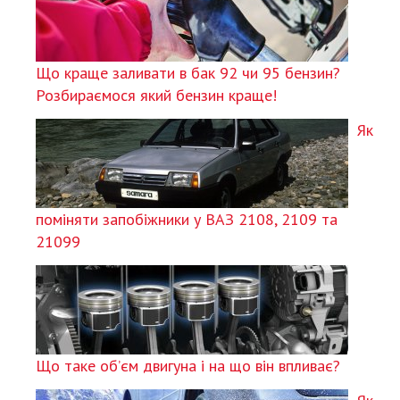
Що краще заливати в бак 92 чи 95 бензин?
Розбираємося який бензин краще!
Як
поміняти запобіжники у ВАЗ 2108, 2109 та
21099
Що таке об’єм двигуна і на що він впливає?