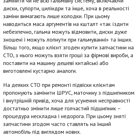
замінити чи не всю гальмівну систему, включаючи
диски, супорти, циліндри та інше, хоча в реальності
заміни вимагають лише колодки. При цьому
наводиться маса аргументів на кшталт «так їздити
небезпечно, гальма можуть відмовити, диски дуже
зношені і можуть лопнути при гальмуванні» та інших.
Більш того, якщо клієнт згоден купити запчастини на
СТО, з нього можуть взяти гроші за фірмові вироби, а
поставити на машину дешеві китайські або
виготовлені кустарно аналоги.
На деяких СТО при ремонті підвіски клієнтам
пропонують замінити ШРУС, маточину з підшипником
і внутрішній привід, хоча для усунення несправності
достатньо змінити лише голчастий підшипник –
процедура нескладна і недорога. При цьому зняті
запчастини згодом часто ставлять на інший
автомобіль під виглядом нових.