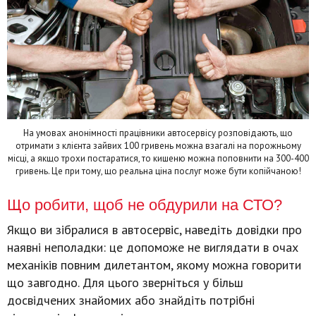
На умовах анонімності працівники автосервісу розповідають, що
отримати з клієнта зайвих 100 гривень можна взагалі на порожньому
місці, а якщо трохи постаратися, то кишеню можна поповнити на 300-400
гривень. Це при тому, що реальна ціна послуг може бути копійчаною!
Що робити, щоб не обдурили на СТО?
Якщо ви зібралися в автосервіс, наведіть довідки про
наявні неполадки: це допоможе не виглядати в очах
механіків повним дилетантом, якому можна говорити
що завгодно. Для цього зверніться у більш
досвідчених знайомих або знайдіть потрібні