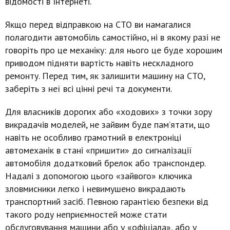
відомості в Інтернеті.
Якщо перед відправкою на СТО ви намагалися
полагодити автомобіль самостійно, ні в якому разі не
говоріть про це механіку: для нього це буде хорошим
приводом підняти вартість навіть нескладного
ремонту. Перед тим, як залишити машину на СТО,
заберіть з неї всі цінні речі та документи.
Для власників дорогих або «ходових» з точки зору
викрадачів моделей, не зайвим буде пам’ятати, що
навіть не особливо грамотний в електроніці
автомеханік в стані «пришити» до сигналізації
автомобіля додатковий брелок або транспондер.
Надалі з допомогою цього «зайвого» ключика
зловмисники легко і невимушено викрадають
транспортний засіб. Певною гарантією безпеки від
такого роду неприємностей може стати
обслуговування машини або у «офіціала», або у