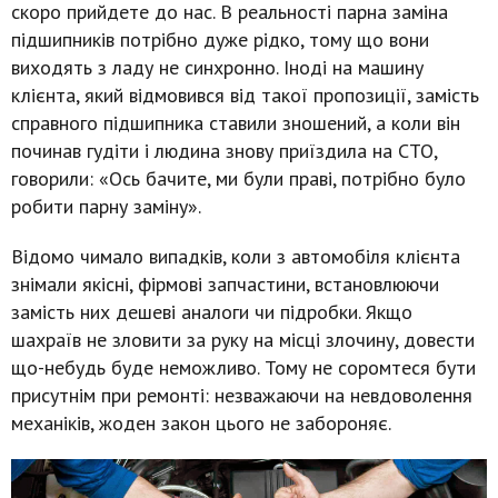
скоро прийдете до нас. В реальності парна заміна
підшипників потрібно дуже рідко, тому що вони
виходять з ладу не синхронно. Іноді на машину
клієнта, який відмовився від такої пропозиції, замість
справного підшипника ставили зношений, а коли він
починав гудіти і людина знову приїздила на СТО,
говорили: «Ось бачите, ми були праві, потрібно було
робити парну заміну».
Відомо чимало випадків, коли з автомобіля клієнта
знімали якісні, фірмові запчастини, встановлюючи
замість них дешеві аналоги чи підробки. Якщо
шахраїв не зловити за руку на місці злочину, довести
що-небудь буде неможливо. Тому не соромтеся бути
присутнім при ремонті: незважаючи на невдоволення
механіків, жоден закон цього не забороняє.