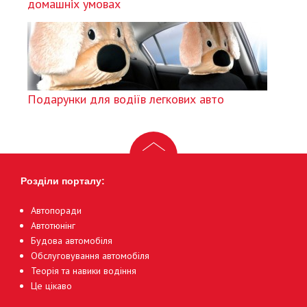
домашніх умовах
Подарунки для водіїв легкових авто
Розділи порталу:
Автопоради
Автотюнінг
Будова автомобіля
Обслуговування автомобіля
Теорія та навики водіння
Це цікаво