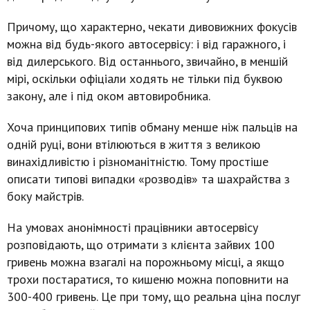
Причому, що характерно, чекати дивовижних фокусів
можна від будь-якого автосервісу: і від гаражного, і
від дилерського. Від останнього, звичайно, в меншій
мірі, оскільки офіціали ходять не тільки під буквою
закону, але і під оком автовиробника.
Хоча принципових типів обману менше ніж пальців на
одній руці, вони втілюються в життя з великою
винахідливістю і різноманітністю. Тому простіше
описати типові випадки «розводів» та шахрайства з
боку майстрів.
На умовах анонімності працівники автосервісу
розповідають, що отримати з клієнта зайвих 100
гривень можна взагалі на порожньому місці, а якщо
трохи постаратися, то кишеню можна поповнити на
300-400 гривень. Це при тому, що реальна ціна послуг