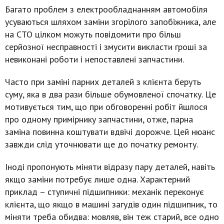
Багато проблем з електрообладнанням автомобіля
усуваються шляхом заміни згорілого запобіжника, але
на СТО цілком можуть повідомити про більш
серйозної несправності і змусити викласти гроші за
невиконані роботи і непоставлені запчастини.
Часто при заміні парних деталей з клієнта беруть
суму, яка в два рази більше обумовленої спочатку. Це
мотивується тим, що при обговоренні робіт йшлося
про одному примірнику запчастини, отже, парна
заміна повинна коштувати вдвічі дорожче. Цей нюанс
завжди слід уточнювати ще до початку ремонту.
Іноді пропонують міняти відразу пару деталей, навіть
якщо заміни потребує лише одна. Характерний
приклад – ступичні підшипники: механік переконує
клієнта, що якщо в машині загудів один підшипник, то
міняти треба обидва: мовляв, він теж старий, все одно